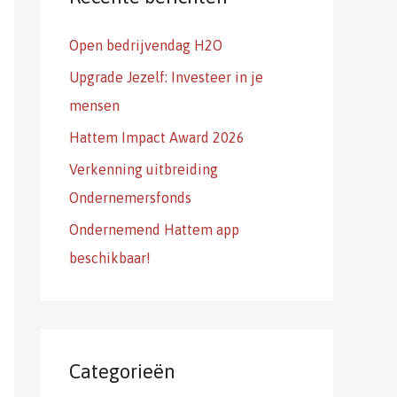
a
Open bedrijvendag H2O
a
r
Upgrade Jezelf: Investeer in je
:
mensen
Hattem Impact Award 2026
Verkenning uitbreiding
Ondernemersfonds
Ondernemend Hattem app
beschikbaar!
Categorieën