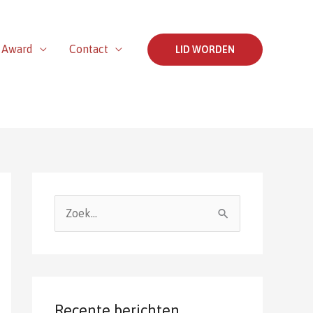
 Award
Contact
LID WORDEN
Z
o
e
k
n
Recente berichten