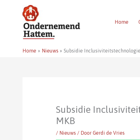
Ga
naar
de
Home
inhoud
Home
Nieuws
Subsidie Inclusiviteitstechnologi
Subsidie Inclusivite
MKB
/
Nieuws
/ Door
Gerdi de Vries