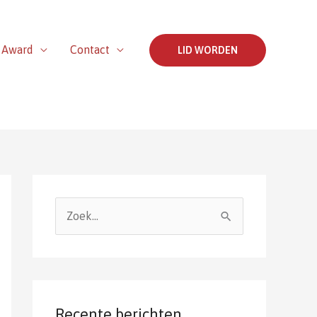
 Award
Contact
LID WORDEN
Z
o
e
k
n
Recente berichten