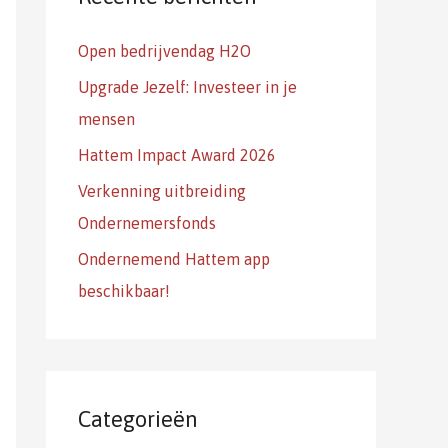
a
Open bedrijvendag H2O
a
r
Upgrade Jezelf: Investeer in je
:
mensen
Hattem Impact Award 2026
Verkenning uitbreiding
Ondernemersfonds
Ondernemend Hattem app
beschikbaar!
Categorieën