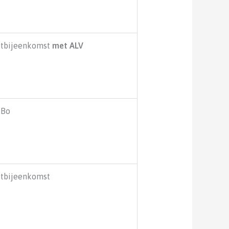
jtbijeenkomst
met ALV
iBo
jtbijeenkomst