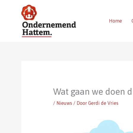
Ga
naar
de
Home
inhoud
Wat gaan we doen di
/
Nieuws
/ Door
Gerdi de Vries