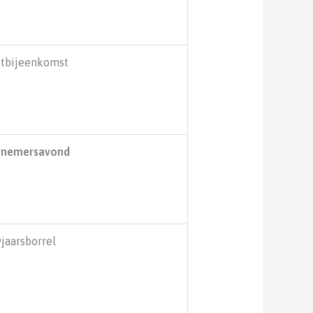
jtbijeenkomst
rnemersavond
jaarsborrel