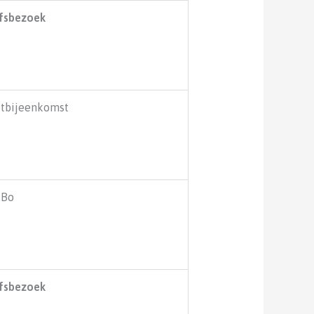
jfsbezoek
jtbijeenkomst
iBo
jfsbezoek