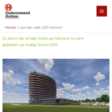
Ga
naar
de
inhoud
Home
van-der-valk-h20-hattem
Zo komt het vd Valk Hotel op H20 eruit te zien!
geplaatst op vrijdag 26 juni 2020