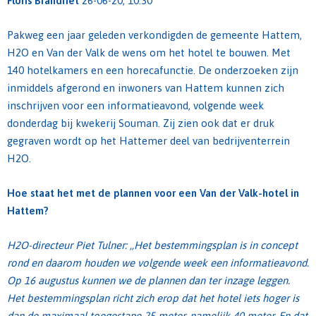
Floris Brandriet
26-06-20, 10:30
Pakweg een jaar geleden verkondigden de gemeente Hattem,
H2O en Van der Valk de wens om het hotel te bouwen. Met
140 hotelkamers en een horecafunctie. De onderzoeken zijn
inmiddels afgerond en inwoners van Hattem kunnen zich
inschrijven voor een informatieavond, volgende week
donderdag bij kwekerij Souman. Zij zien ook dat er druk
gegraven wordt op het Hattemer deel van bedrijventerrein
H2O.
Hoe staat het met de plannen voor een Van der Valk-hotel in
Hattem?
H2O-directeur Piet Tulner: ,,Het bestemmingsplan is in concept
rond en daarom houden we volgende week een informatieavond.
Op 16 augustus kunnen we de plannen dan ter inzage leggen.
Het bestemmingsplan richt zich erop dat het hotel iets hoger is
dan de maximaal toegestane 25 meter, namelijk 40 meter. En dat