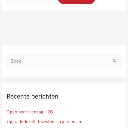
Z
o
e
k
Recente berichten
n
a
Open bedrijvendag H2O
a
Upgrade Jezelf: Investeer in je mensen
r