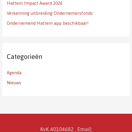
:
Hattem Impact Award 2026
Verkenning uitbreiding Ondernemersfonds
Ondernemend Hattem app beschikbaar!
Categorieën
Agenda
Nieuws
KvK 40104682 , Email: